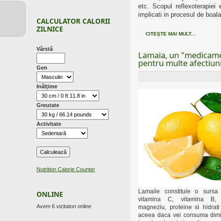
etc. Scopul reflexoterapiei 
implicati in procesul de boal
CALCULATOR CALORII
ZILNICE
CITEŞTE MAI MULT...
Vârstă
Lamaia, un "medicam
pentru multe afectiun
Gen
Inălţime
Greutate
Activitate
Nutrition Calorie Counter
Lamaile constituie o sursa
ONLINE
vitamina C, vitamina B, c
Avem 6 vizitatori online
magneziu, proteine si hidrat
aceea daca vei consuma dimi