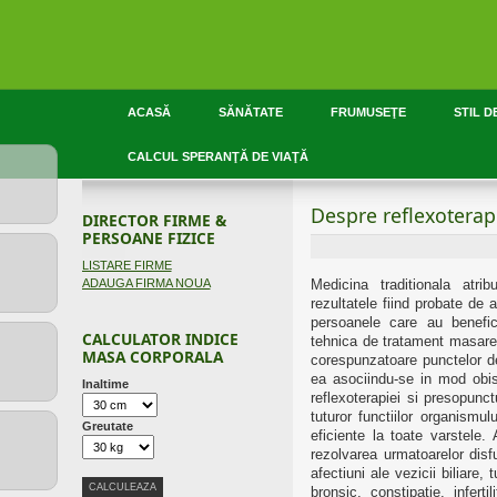
ACASĂ
SĂNĂTATE
FRUMUSEŢE
STIL D
CALCUL SPERANŢĂ DE VIAŢĂ
Despre reflexoterap
DIRECTOR FIRME &
PERSOANE FIZICE
LISTARE FIRME
ADAUGA FIRMA NOUA
Medicina traditionala atrib
rezultatele fiind probate de 
persoanele care au benefic
CALCULATOR INDICE
tehnica de tratament masarea
MASA CORPORALA
corespunzatoare punctelor de 
ea asociindu-se in mod obis
Inaltime
reflexoterapiei si presopunct
tuturor functiilor organismu
Greutate
eficiente la toate varstele.
rezolvarea urmatoarelor disf
afectiuni ale vezicii biliare,
bronsic, constipatie, infert