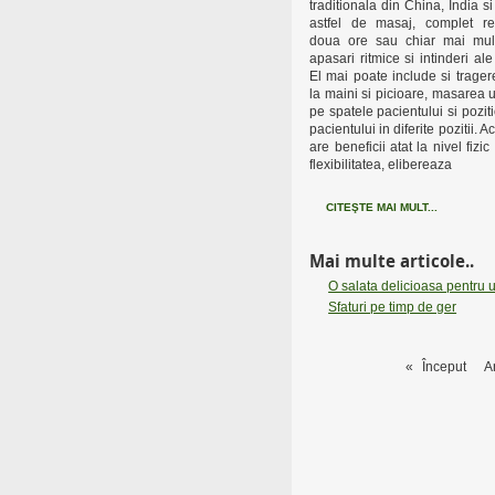
traditionala din China, India s
astfel de masaj, complet re
doua ore sau chiar mai mul
apasari ritmice si intinderi ale
El mai poate include si trage
la maini si picioare, masarea u
pe spatele pacientului si pozit
pacientului in diferite pozitii. 
are beneficii atat la nivel fizi
flexibilitatea, elibereaza
CITEŞTE MAI MULT...
Mai multe articole..
O salata delicioasa pentru 
Sfaturi pe timp de ger
«
Început
A