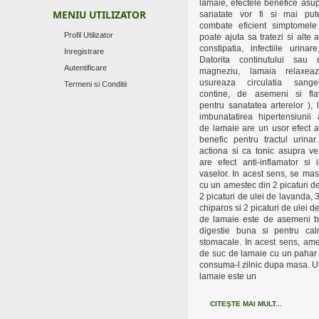
lamaie, efectele benefice asupr
MENIU UTILIZATOR
sanatate vor fi si mai put
combate eficient simptomele 
Profil Utilizator
poate ajuta sa tratezi si alte 
constipatia, infectiile urinare
Inregistrare
Datorita continutului sau
Autentificare
magneziu, lamaia relaxeaz
usureaza circulatia sange
Termeni si Conditii
contine, de asemeni si fl
pentru sanatatea arterelor ), 
imbunatatirea hipertensiunii 
de lamaie are un usor efect a
benefic pentru tractul urina
actiona si ca tonic asupra v
are efect anti-inflamator si i
vaselor. In acest sens, se ma
cu un amestec din 2 picaturi d
2 picaturi de ulei de lavanda, 3
chiparos si 2 picaturi de ulei 
de lamaie este de asemeni b
digestie buna si pentru cal
stomacale. In acest sens, ame
de suc de lamaie cu un pahar 
consuma-l zilnic dupa masa. Ul
lamaie este un
CITEŞTE MAI MULT...