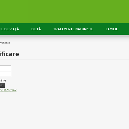
IL DE VIAŢĂ
DIETĂ
TRATAMENTE NATURISTE
FAMILIE
tificare
ficare
minte
atorul/Parola?