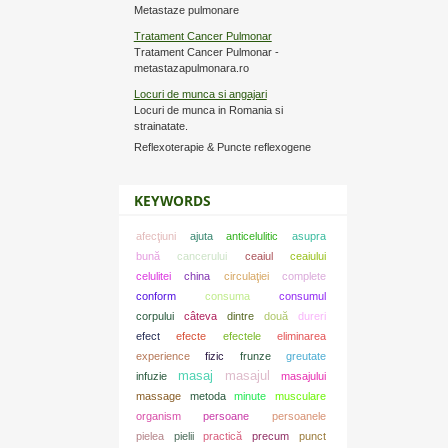
Metastaze pulmonare
Tratament Cancer Pulmonar
Tratament Cancer Pulmonar -
metastazapulmonara.ro
Locuri de munca si angajari
Locuri de munca in Romania si
strainatate.
Reflexoterapie & Puncte reflexogene
KEYWORDS
afecţiuni
ajuta
anticelulitic
asupra
bună
cancerului
ceaiul
ceaiului
celulitei
china
circulaţiei
complete
conform
consuma
consumul
corpului
câteva
dintre
două
dureri
efect
efecte
efectele
eliminarea
experience
fizic
frunze
greutate
masaj
masajul
infuzie
masajului
massage
metoda
minute
musculare
organism
persoane
persoanele
pielea
pielii
practică
precum
punct