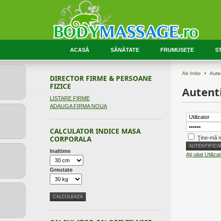
ACASĂ
SĂNĂTATE
FRUMUSEŢE
ST
Ab Initio
Auten
DIRECTOR FIRME & PERSOANE
FIZICE
Autenti
LISTARE FIRME
ADAUGA FIRMA NOUA
CALCULATOR INDICE MASA
CORPORALA
Ţine-mă 
Inaltime
Aţi uitat Utiliz
Greutate