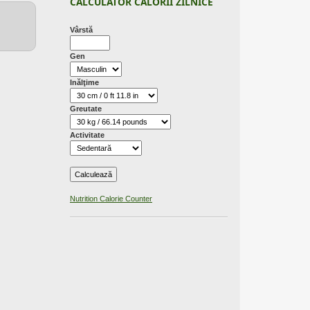
CALCULATOR CALORII ZILNICE
Vârstă
Gen
Inălţime
Greutate
Activitate
Nutrition Calorie Counter