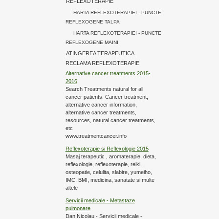
REFLEXOTERAPIE
HARTA REFLEXOTERAPIEI - PUNCTE
REFLEXOGENE TALPA
HARTA REFLEXOTERAPIEI - PUNCTE
REFLEXOGENE MAINI
ATINGEREA TERAPEUTICA
RECLAMA REFLEXOTERAPIE
Alternative cancer treatments 2015-
2016
Search Treatments natural for all
cancer patients. Cancer treatment,
alternative cancer information,
alternative cancer treatments,
resources, natural cancer treatments,
etc
www.treatmentcancer.info
Reflexoterapie si Reflexologie 2015
Masaj terapeutic , aromaterapie, dieta,
reflexologie, reflexoterapie, reiki,
osteopatie, celulita, slabire, yumeiho,
IMC, BMI, medicina, sanatate si multe
altele
Servicii medicale - Metastaze
pulmonare
Dan Nicolau - Servicii medicale -