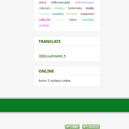
părul
reflexoterapia
reflexoterapie
relaxare
shiatsu
sistemului
studiu
suedez
swedish
sănătate
tratament
tulburări
verde
video
yumeiho
şedinţe
TRANSLATE
Select Language
▼
ONLINE
Avem 3 vizitatori online