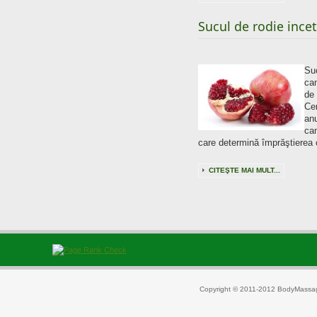
Sucul de rodie incet
Su
can
de 
Ce
an
ca
care determină împrăştierea 
CITEŞTE MAI MULT...
Copyright © 2011-2012 BodyMassag