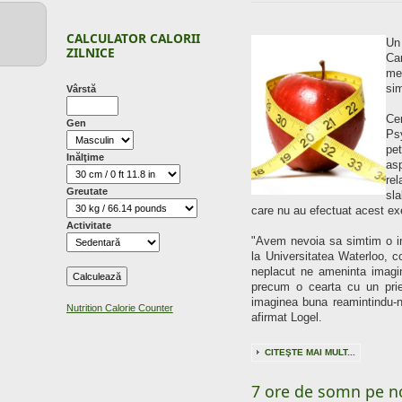
CALCULATOR CALORII
Un 
ZILNICE
Ca
met
si
Vârstă
Ce
Gen
Ps
pe
Inălţime
as
rel
Greutate
sl
care nu au efectuat acest exe
Activitate
"Avem nevoia sa simtim o int
la Universitatea Waterloo, c
neplacut ne ameninta imagi
precum o cearta cu un prie
imaginea buna reamintindu-n
Nutrition Calorie Counter
afirmat Logel.
CITEŞTE MAI MULT...
7 ore de somn pe no