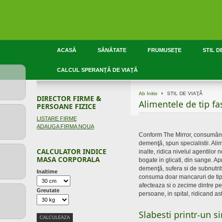
ACASĂ
SĂNĂTATE
FRUMUSEŢE
STIL D
CALCUL SPERANŢĂ DE VIAŢĂ
Ab Initio
STIL DE VIAŢĂ
DIRECTOR FIRME &
Alimentele de tip f
PERSOANE FIZICE
LISTARE FIRME
ADAUGA FIRMA NOUA
Conform The Mirror, consumând m
demenţă, spun specialistii. Alim
CALCULATOR INDICE
inalte, ridica nivelul agentilor
MASA CORPORALA
bogate in glicati, din sange. A
demenţă, sufera si de subnutrit
Inaltime
consuma doar mancaruri de tip
afecteaza si o zecime dintre pe
Greutate
persoane, in spital, ridicand ast
Slabesti printr-un s