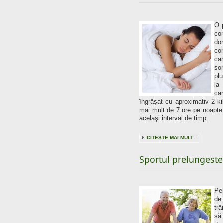
O 
con
do
co
ca
so
plu
la
ca
îngrăşat cu aproximativ 2 ki
mai mult de 7 ore pe noapte
acelaşi interval de timp.
CITEŞTE MAI MULT...
Sportul prelungeste
Pe
de
tr
să