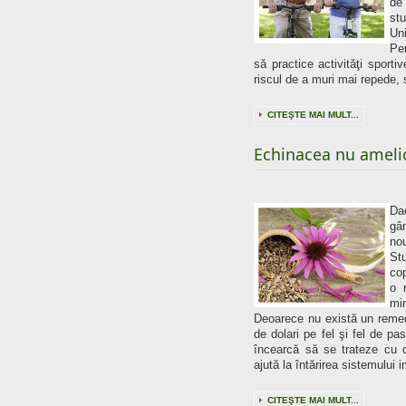
de 
st
Uni
Pe
să practice activităţi sporti
riscul de a muri mai repede, s
CITEŞTE MAI MULT...
Echinacea nu amelio
Da
gân
nou
Stu
cop
o 
mi
Deoarece nu există un remedi
de dolari pe fel şi fel de pas
încearcă să se trateze cu 
ajută la întărirea sistemului i
CITEŞTE MAI MULT...