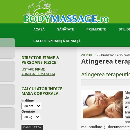
ACASĂ
SĂNĂTATE
FRUMUSEŢE
STIL D
CALCUL SPERANŢĂ DE VIAŢĂ
Ab Initio
ATINGEREA TERAPEU
DIRECTOR FIRME &
Atingerea tera
PERSOANE FIZICE
LISTARE FIRME
Atingerea terapeuti
ADAUGA FIRMA NOUA
CALCULATOR INDICE
Me
MASA CORPORALA
de
Inaltime
pro
At
Greutate
am
mâ
pro
mai studiate şi documentate p