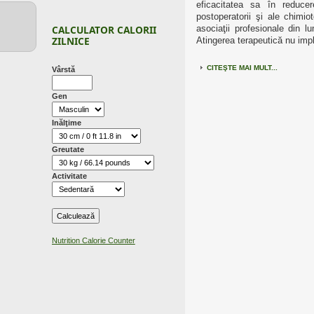
eficacitatea sa în reducere
postoperatorii şi ale chimi
CALCULATOR CALORII
asociaţii profesionale din lu
ZILNICE
Atingerea terapeutică nu impl
CITEŞTE MAI MULT...
Vârstă
Gen
Inălţime
Greutate
Activitate
Nutrition Calorie Counter