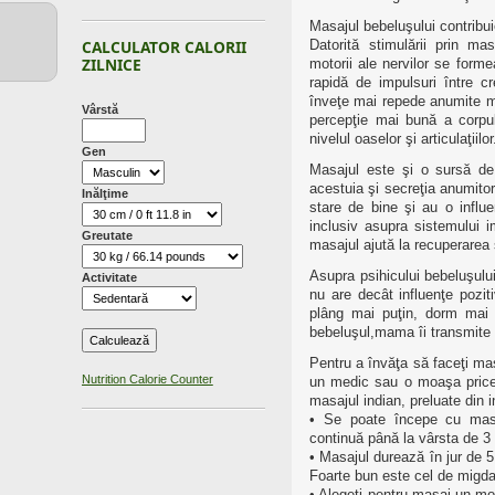
Masajul bebeluşului contribui
CALCULATOR CALORII
Datorită stimulării prin mas
ZILNICE
motorii ale nervilor se form
rapidă de impulsuri între c
înveţe mai repede anumite m
Vârstă
percepţie mai bună a corpul
nivelul oaselor şi articulaţiilor
Gen
Masajul este şi o sursă de
acestuia şi secreţia anumito
Inălţime
stare de bine şi au o influen
inclusiv asupra sistemului i
Greutate
masajul ajută la recuperarea 
Asupra psihicului bebeluşului
Activitate
nu are decât influenţe pozit
plâng mai puţin, dorm mai 
bebeluşul,mama îi transmite 
Pentru a învăţa să faceţi mas
Nutrition Calorie Counter
un medic sau o moaşa pricep
masajul indian, preluate din i
• Se poate începe cu masa
continuă până la vârsta de 3 
• Masajul durează în jur de 5
Foarte bun este cel de migdal
• Alegeţi pentru masaj un mom