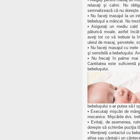
relaxaţi şi calmi. Nu obli
semnalizează că nu doreşte.
• Nu faceţi masajul la un i
bebeluşul a mâncat. Nu trezi
• Asiguraţi un mediu cald 
păturică moale, astfel încât
aveţi tot ce vă trebuie la 
uleiul de masaj, şervetele, s
• Nu faceţi masajul cu inele 
şi sensibilă a bebeluşului. Ave
• Nu frecaţi în palme mai 
Cantitatea este suficientă 
bebeluşului.
bebeluşului s-ar putea să-l sp
• Executaţi mişcări de mângâ
mecanice. Mişcările dvs. treb
• Evitaţi, de asemenea, rutin
doreşte să schimbe poziţia lă
• Menţineţi contactul cu bebe
el/ea sau cântaţi-i un cântece