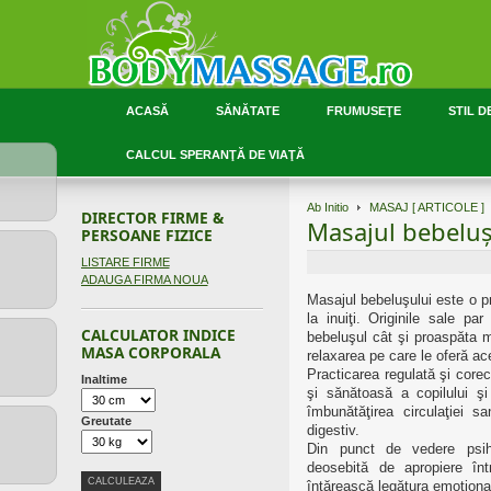
ACASĂ
SĂNĂTATE
FRUMUSEŢE
STIL D
CALCUL SPERANŢĂ DE VIAŢĂ
Ab Initio
MASAJ [ ARTICOLE ]
DIRECTOR FIRME &
Masajul bebeluş
PERSOANE FIZICE
LISTARE FIRME
ADAUGA FIRMA NOUA
Masajul bebeluşului este o pra
la inuiţi. Originile sale par
CALCULATOR INDICE
bebeluşul cât şi proaspăta 
MASA CORPORALA
relaxarea pe care le oferă ac
Practicarea regulată şi core
Inaltime
şi sănătoasă a copilului şi
îmbunătăţirea circulaţiei s
Greutate
digestiv.
Din punct de vedere psih
deosebită de apropiere î
întărească legătura emoţional