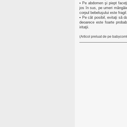
• Pe abdomen şi piept faceţi
jos în sus, pe umeri mângâie
corpul bebeluşului este fragil
• Pe cât posibil, evitaţi să d
deoarece este foarte probab
iritaţii.
(Articol preluat de pe babycomf