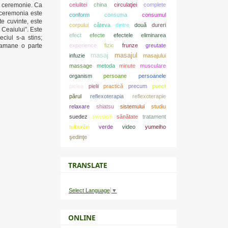
celulitei
china
circulaţiei
complete
in ceremonie. Ca
 ceremonia este
conform
consuma
consumul
te cuvinte, este
corpului
câteva
dintre
două
dureri
 Ceaiului”. Este
efect
efecte
efectele
eliminarea
ciul s-a stins;
experience
fizic
frunze
greutate
ramane o parte
masaj
masajul
infuzie
masajului
massage
metoda
minute
musculare
organism
persoane
persoanele
pielea
pielii
practică
precum
punct
părul
reflexoterapia
reflexoterapie
relaxare
shiatsu
sistemului
studiu
suedez
swedish
sănătate
tratament
tulburări
verde
video
yumeiho
şedinţe
TRANSLATE
Select Language
▼
ONLINE