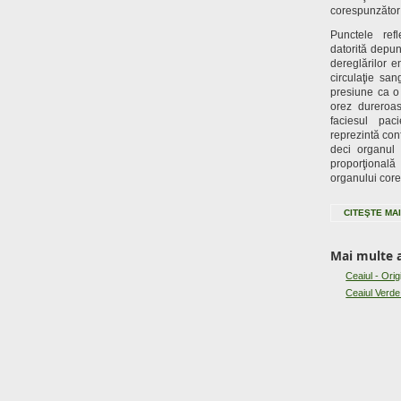
corespunzător
Punctele ref
datorită depun
dereglărilor e
circulaţie sa
presiune ca o 
orez dureroas
faciesul pac
reprezintă con
deci organul 
proporţional
organului cor
CITEŞTE MAI
Mai multe a
Ceaiul - Orig
Ceaiul Verd