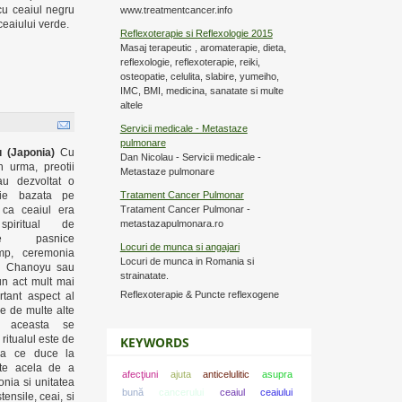
cu ceaiul negru
www.treatmentcancer.info
ceaiului verde.
Reflexoterapie si Reflexologie 2015
Masaj terapeutic , aromaterapie, dieta,
reflexologie, reflexoterapie, reiki,
osteopatie, celulita, slabire, yumeiho,
IMC, BMI, medicina, sanatate si multe
altele
Servicii medicale - Metastaze
pulmonare
 (Japonia)
Cu
Dan Nicolau - Servicii medicale -
n urma, preotii
Metastaze pulmonare
au dezvoltat o
Tratament Cancer Pulmonar
ie bazata pe
Tratament Cancer Pulmonar -
 ca ceaiul era
metastazapulmonara.ro
spiritual de
rile pasnice
Locuri de munca si angajari
mp, ceremonia
Locuri de munca in Romania si
ca Chanoyu sau
strainatate.
 un act mult mai
Reflexoterapie & Puncte reflexogene
rtant aspect al
re de multe alte
, aceasta se
ritualul este de
KEYWORDS
ea ce duce la
ste acela de a
afecţiuni
ajuta
anticelulitic
asupra
onia si unitatea
bună
cancerului
ceaiul
ceaiului
ensile, ceai, si