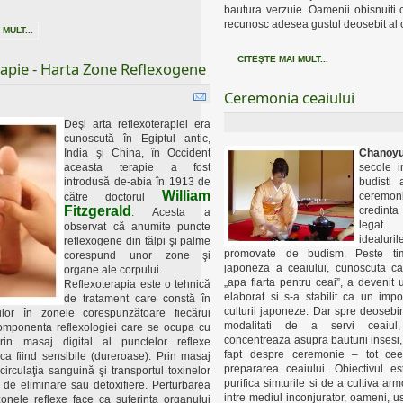
bautura verzuie. Oamenii obisnuiti 
recunosc adesea gustul deosebit al 
 MULT...
CITEŞTE MAI MULT...
rapie - Harta Zone Reflexogene
Ceremonia ceaiului
Deşi arta reflexoterapiei era
cunoscută în Egiptul antic,
India şi China, în Occident
Chanoyu
aceasta terapie a fost
secole i
introdusă de-abia în 1913 de
budisti 
William
ceremon
către doctorul
Fitzgerald
credinta
. Acesta a
legat 
observat că anumite puncte
idealu
reflexogene din tălpi şi palme
promovate de budism. Peste ti
corespund unor zone şi
japoneza a ceaiului, cunoscuta 
organe ale corpului.
„apa fiarta pentru ceai”, a devenit
Reflexoterapia este o tehnică
elaborat si s-a stabilit ca un impo
de tratament care constă în
culturii japoneze. Dar spre deosebi
ilor în zonele corespunzătoare fiecărui
modalitati de a servi ceaiul
omponenta reflexologiei care se ocupa cu
concentreaza asupra bauturii insesi, 
prin masaj digital al punctelor reflexe
fapt despre ceremonie – tot ce
ca fiind sensibile (dureroase). Prin masaj
prepararea ceaiului. Obiectivul e
 circulaţia sanguină şi transportul toxinelor
purifica simturile si de a cultiva arm
 de eliminare sau detoxifiere. Perturbarea
intre mediul inconjurator, oameni, ust
 zonele reflexe face ca suferinţa organului