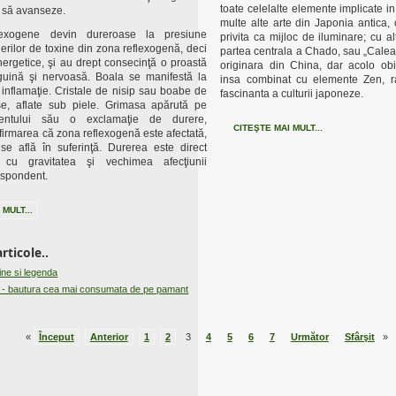
toate celelalte elemente implicate 
 să avanseze.
multe alte arte din Japonia antica,
lexogene devin dureroase la presiune
privita ca mijloc de iluminare; cu al
erilor de toxine din zona reflexogenă, deci
partea centrala a Chado, sau „Calea
nergetice, şi au drept consecinţă o proastă
originara din China, dar acolo obie
nguină şi nervoasă. Boala se manifestă la
insa combinat cu elemente Zen, 
inflamaţie. Cristale de nisip sau boabe de
fascinanta a culturii japoneze.
e, aflate sub piele. Grimasa apărută pe
ientului său o exclamaţie de durere,
CITEŞTE MAI MULT...
firmarea că zona reflexogenă este afectată,
se află în suferinţă. Durerea este direct
ă cu gravitatea şi vechimea afecţiunii
espondent.
 MULT...
rticole..
ine si legenda
e - bautura cea mai consumata de pe pamant
«
Început
Anterior
1
2
3
4
5
6
7
Următor
Sfârşit
»