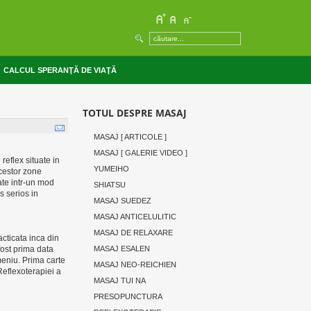
CALCUL SPERANŢĂ DE VIAŢĂ
TOTUL DESPRE MASAJ
MASAJ [ ARTICOLE ]
MASAJ [ GALERIE VIDEO ]
reflex situate in
YUMEIHO
acestor zone
ate intr-un mod
SHIATSU
s serios in
MASAJ SUEDEZ
MASAJ ANTICELULITIC
MASAJ DE RELAXARE
acticata inca din
MASAJ ESALEN
fost prima data
meniu. Prima carte
MASAJ NEO-REICHIEN
Reflexoterapiei a
MASAJ TUI NA
PRESOPUNCTURA