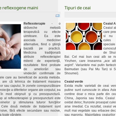
e reflexogene maini
Tipuri de ceai
Reflexoterapie
- o
Ceaiul A
străveche metodă
Ceaiul a
terapeutică cu efecte
care pre
uimitoare. Ea este
si nu f
asociata medicinei
cules
alternative, fiind o ştiinţă
speci
bazată pe practică.
cunoscu
Medicina tradiţională
de Shui
atribuie reflexoterapiei
Bai. Cel mai bun ceai alb se n
milenii de experienţă,
Yinzhen, care inseamna „ace al
rezultatele fiind probate
argint”. Variantele mai putin fantez
de ameliorări sau
Baimudan (sau Pai Mu Tan) si 
vindecări confirmate de
Shoumei).
ele care au beneficiat de acesta metoda.
ia are că tehnica de tratament masarea
Ceaiul verde
elor sau capului, în zonele corespunzătoare
Exista multe varietati de ceai ver
oiecţie a diferitelor organe ale corpului, ea
putine sunt cunoscute in afara Asie
 în mod obişnuit şi cu presopunctură.
contine doar o mica parte din cea
op al reflexoterapiei şi presopuncturii este
China, Japonia sau India. Ceaiul
xinelor şi stimularea tuturor funcţiilor
oxidat deloc; frunzele proaspat cules
. Cele două metode de tratament sunt
arse imediat. Ca rezultat, ceaiul ve
nsive, fără efecte secundare sau nocive,
mult mai vegetale sau erbacee dec
la toate vârstele.
sau maroniu. Majoritatea ceaiurilor