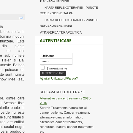
REFLEXOTERAPIE
HARTA REFLEXOTERAPIEI - PUNCTE
REFLEXOGENE TALPA
HARTA REFLEXOTERAPIEI - PUNCTE
REFLEXOGENE MAINI
lb
lb este acela in
ATINGEREA TERAPEUTICA
domina mugurii
AUTENTIFICARE
runzele. Este
 din plante
ale de ceai
te sub numele
 Hsien si Dai
umeste Baihao
Ţine-mă minte
be pufoase de
iste sunt numite
Aţi uitat Utilizatorul/Parola?
Show Mee (sau
RECLAMA REFLEXOTERAPIE
de, dintre care
Alternative cancer treatments 2015-
i. Aceasta lista
2016
iurile baute in
Search Treatments natural for all
 verde nu este
cancer patients. Cancer treatment,
e sunt rulate si
alternative cancer information,
rde are calitati
alternative cancer treatments,
at ceaiul negru
resources, natural cancer treatments,
 verzi produc o
etc