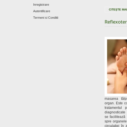
Inregistrare
CITEŞTE MAI
Autentificare
Termeni si Conditii
Reflexote
masarea tălp
organ. Este c
tratamentul 
diagnosticate 
se facilitează
spre organele
circulaţiei în