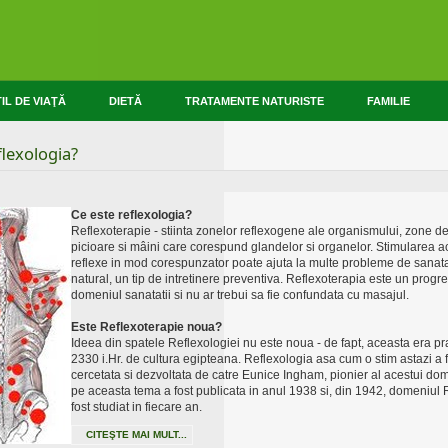
IL DE VIAŢĂ
DIETĂ
TRATAMENTE NATURISTE
FAMILIE
flexologia?
Ce este reflexologia?
Reflexoterapie - stiinta zonelor reflexogene ale organismului, zone de 
picioare si mâini care corespund glandelor si organelor. Stimularea 
reflexe in mod corespunzator poate ajuta la multe probleme de sanat
natural, un tip de intretinere preventiva. Reflexoterapia este un progre
domeniul sanatatii si nu ar trebui sa fie confundata cu masajul.
Este Reflexoterapie noua?
Ideea din spatele Reflexologiei nu este noua - de fapt, aceasta era pr
2330 i.Hr. de cultura egipteana. Reflexologia asa cum o stim astazi a 
cercetata si dezvoltata de catre Eunice Ingham, pionier al acestui do
pe aceasta tema a fost publicata in anul 1938 si, din 1942, domeniul 
fost studiat in fiecare an.
CITEŞTE MAI MULT...