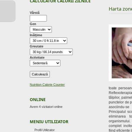
CALCULATOR CALORII ZILNICE
Harta zon
Vârstă
Gen
Inălţime
Greutate
Activitate
Nutrition Calorie Counter
toate persoan
Reflexoterap
tălpilor, palm
ONLINE
punctelor de pr
Avem 4 vizitatori online
asociindu-se
Principalul sc
eliminarea to
MENIU UTILIZATOR
organismului
complet inofe
Profil Utilizator
fiind eficiente 