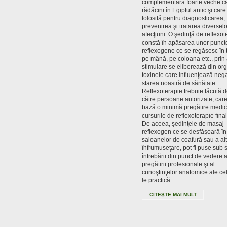
complementară foarte veche c
rădăcini în Egiptul antic şi care
folosită pentru diagnosticarea,
prevenirea şi tratarea diverselo
afecţiuni. O şedinţă de reflexot
constă în apăsarea unor punct
reflexogene ce se regăsesc în 
pe mână, pe coloana etc., prin 
stimulare se eliberează din or
toxinele care influenţează nega
starea noastră de sănătate.
Reflexoterapie trebuie făcută 
către persoane autorizate, care
bază o minimă pregătire medic
cursurile de reflexoterapie fina
De aceea, şedinţele de masaj
reflexogen ce se desfăşoară în
saloanelor de coafură sau a al
înfrumuseţare, pot fi puse sub
întrebării din punct de vedere a
pregătirii profesionale şi al
cunoştinţelor anatomice ale ce
le practică.
CITEŞTE MAI MULT...