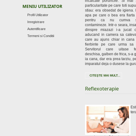
incalcate poruncile. Si mai
MENIU UTILIZATOR
particularitate pe care toti supu
stiau: era obsedat de igiena.
Profil Utilizator
apa pe care o bea era fiarta 
pentru ca nu cumva 
Inregistrare
contamineze. Intr-o seara, insa
Autentificare
dinspre miazazi i-a jucat o
aducand in camera sa cateva
Termeni si Conditii
care au ajuns chiar in cana
fierbinte pe care urma sa
Servitorul care uitase fe
deschisa, galben de frica, s-a g
ia cana, dar era prea tarziu, p
imparatul deja o dusese la gur
CITEŞTE MAI MULT...
Reflexoterapie
Est
ter