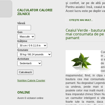
şi confort, iar pe de altă p
Pentru asiatici însă, ceaiul 
CALCULATOR CALORII
Acest lucru este pe deplin va
ZILNICE
CITEŞTE MAI MULT...
Vârstă
Ceaiul Verde - bautur
Gen
mai consumata de pe
pamant
Inălţime
Greutate
Cu
in 
Activitate
si 
de
a
cuc
mapamondul, fiind, in clipa 
bautura cea mai consumat
Nutrition Calorie Counter
pamant. Nu degeaba! Legend
ca undeva, peste mari si t
poalele celor mai inalti munti a
ONLINE
traia imparatul chinez Shen N
un carmuitor inteligent si vit
Avem 6 vizitatori online
foarte iute la manie, daca 