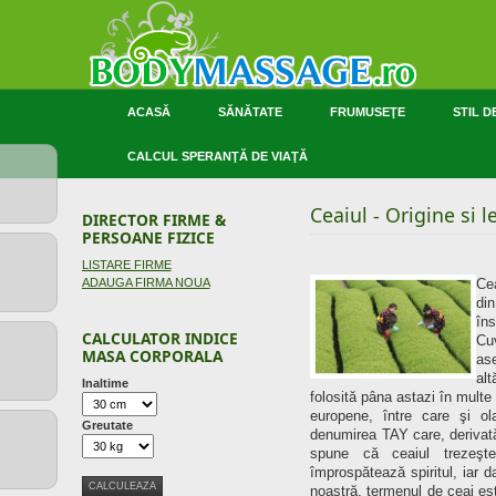
ACASĂ
SĂNĂTATE
FRUMUSEŢE
STIL D
CALCUL SPERANŢĂ DE VIAŢĂ
Ceaiul - Origine si 
DIRECTOR FIRME &
PERSOANE FIZICE
LISTARE FIRME
ADAUGA FIRMA NOUA
Cea
di
în
CALCULATOR INDICE
Cu
MASA CORPORALA
as
al
Inaltime
folosită pâna astazi în multe 
europene, între care şi ol
Greutate
denumirea TAY care, derivată
spune că ceaiul trezeşt
împrospătează spiritul, iar d
noastră, termenul de ceai est