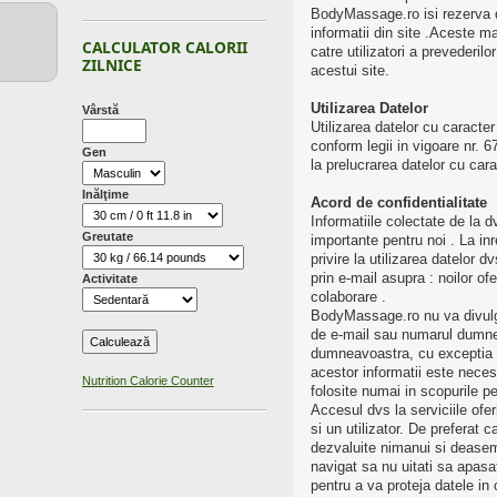
BodyMassage.ro isi rezerva dre
informatii din site .Aceste ma
CALCULATOR CALORII
catre utilizatori a prevederilo
ZILNICE
acestui site.
Utilizarea Datelor
Vârstă
Utilizarea datelor cu caract
conform legii in vigoare nr. 
Gen
la prelucrarea datelor cu cara
Inălţime
Acord de confidentialitate
Informatiile colectate de la dv
Greutate
importante pentru noi . La inr
privire la utilizarea datelor 
prin e-mail asupra : noilor ofe
Activitate
colaborare .
BodyMassage.ro nu va divulg
de e-mail sau numarul dumne
dumneavoastra, cu exceptia 
acestor informatii este nece
Nutrition Calorie Counter
folosite numai in scopurile p
Accesul dvs la serviciile ofe
si un utilizator. De preferat 
dezvaluite nimanui si deasem
navigat sa nu uitati sa apasat
pentru a va proteja datele in c