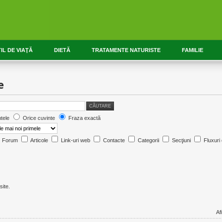
IL DE VIAŢĂ
DIETĂ
TRATAMENTE NATURISTE
FAMILIE
e
CĂUTARE
tele
Orice cuvinte
Fraza exactă
Forum
Articole
Link-uri web
Contacte
Categorii
Secţiuni
Fluxuri 
site.
Af