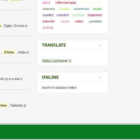
părul
reflexoterapia
reflexoterapie
relaxare
shiatsu
sistemului
studiu
suedez
swedish
sănătate
tratament
tulburări
verde
video
yumeiho
a
, Egipt, Grecia si
şedinţe
TRANSLATE
el ,
China
, India si
Select Language
▼
ONLINE
ici şi a creat o
Avem 9 vizitatori online
hina
, Tailanda şi