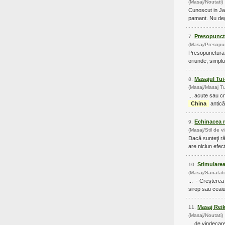
(Masaj/Noutati)
Cunoscut in Ja
pamant. Nu deg
Presopunc
7.
(Masaj/Presopu
Presopunctura 
oriunde, simplu
Masajul Tu
8.
(Masaj/Masaj Tu
China
antică
Echinacea n
9.
(Masaj/Stil de v
Dacă sunteţi ră
Stimularea
10.
(Masaj/Sanatat
... - Creşte
sirop sau ceaiu
Masaj Rei
11.
(Masaj/Noutati)
... de vindeca