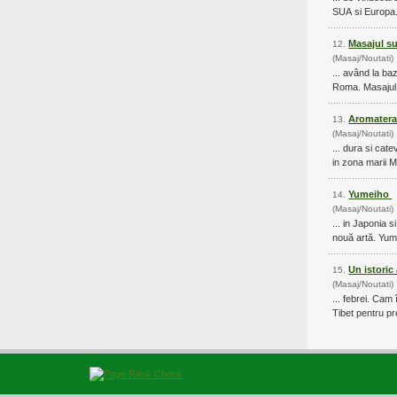
Masajul s
12.
(Masaj/Noutati)
... având la ba
Roma. Mas
Aromater
13.
(Masaj/Noutati)
Yumeiho
14.
(Masaj/Noutati)
... in Japonia s
Un istoric
15.
(Masaj/Noutati)
... febrei. Cam
Tibet pentru pre