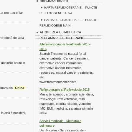
REFLEXOTERAPIE
HARTA REFLEXOTERAPIEI - PUNCTE
oua ore sau chiar
REFLEXOGENE TALPA
HARTA REFLEXOTERAPIEI - PUNCTE
REFLEXOGENE MAINI
ATINGEREA TERAPEUTICA
 introdusă de-abia
RECLAMA REFLEXOTERAPIE
Alternative cancer treatments 2015-
2016
Search Treatments natural for all
cancer patients. Cancer treatment,
 ceaiurile baute in
alternative cancer information,
alternative cancer treatments,
resources, natural cancer treatments,
etc
www.treatmentcancer.info
iginara din
China
,
Reflexoterapie si Reflexologie 2015
Masaj terapeutic , aromaterapie, dieta,
reflexologie, reflexoterapie, reiki,
osteopatie, celulita, slabire, yumeiho,
IMC, BMI, medicina, sanatate si multe
 la arta sinuciderii.
altele
Servicii medicale - Metastaze
pulmonare
Dan Nicolau - Servicii medicale -