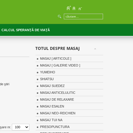
CALCUL SPERANŢĂ DE VIAŢĂ
TOTUL DESPRE MASAJ
MASAJ [ ARTICOLE ]
MASAJ [ GALERIE VIDEO ]
YUMEIHO
SHIATSU
de ştiri
MASAJ SUEDEZ
MASAJ ANTICELULITIC
MASAJ DE RELAXARE
MASAJ ESALEN
MASAJ NEO-REICHIEN
MASAJ TUI NA
PRESOPUNCTURA
işare nr.