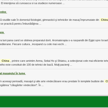
SUA si Europa. El intenţiona să cunoasca si sa studieze numeroase ...
uedez
ză studiile sale în domeniul fiziologiei, gimnasticii şi tehnicilor de masaj împrumutate din
Chin
ajul se practică pentru îmbunătăţirea ...
apie
... dura si cateva luni pana cand se obtinea preparatul dorit. Aromaterapia s-a raspandit din Egipt spre Isra
in zona marii Mediterane. Fiecare cultura , incepand cu cele mai vechi ...
i
China
, printre care amintim Anma, Seitai Ho şi Shiatsu, a selecţionat cele mai eficiente tehn
nouă artă. Yumeiho este constituit din 100 de tehnici de bază. Mulţi pacienţi ...
 al masajului în lume
 în aceeaşi perioadă, masajul şi alte arte vindecătoare erau predate în templele budiste din
C
gătirea "călugărilor vindecători". În ...