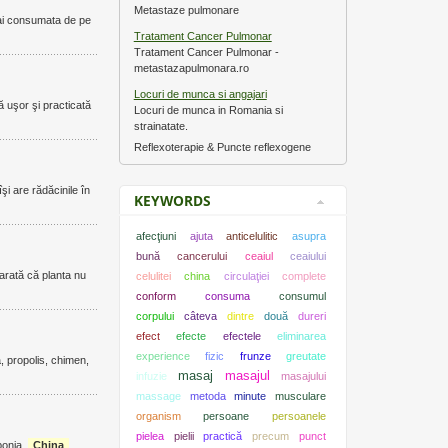
Metastaze pulmonare
mai consumata de pe
Tratament Cancer Pulmonar
Tratament Cancer Pulmonar -
metastazapulmonara.ro
Locuri de munca si angajari
 uşor şi practicată
Locuri de munca in Romania si
strainatate.
Reflexoterapie & Puncte reflexogene
ss, ale aparatului digestiv, respirator şi organelor de reproducere. Tui-na îşi are rădăcinile în
KEYWORDS
afecţiuni
ajuta
anticelulitic
asupra
bună
cancerului
ceaiul
ceaiului
 arată că planta nu
celulitei
china
circulaţiei
complete
conform
consuma
consumul
corpului
câteva
dintre
două
dureri
efect
efecte
efectele
eliminarea
experience
fizic
frunze
greutate
, propolis, chimen,
masaj
masajul
infuzie
masajului
massage
metoda
minute
musculare
organism
persoane
persoanele
pielea
pielii
practică
precum
punct
ponia,
China
,