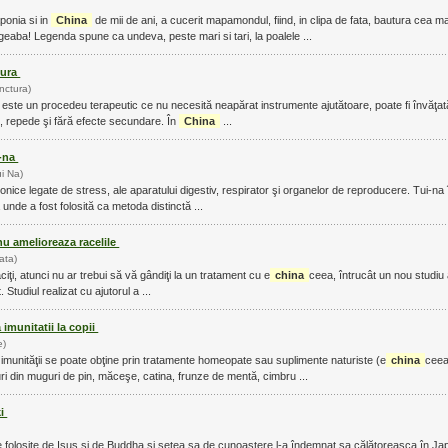
ponia si in
China
de mii de ani, a cucerit mapamondul, fiind, in clipa de fata, bautura cea 
eaba! Legenda spune ca undeva, peste mari si tari, la poalele ...
tura
nctura)
este un procedeu terapeutic ce nu necesită neapărat instrumente ajutătoare, poate fi învăţată
, repede şi fără efecte secundare. În
China
...
i-na
i Na)
... acute sau cronice legate de stre
 unde a fost folosită ca metoda distinctă ...
u amelioreaza racelile
iata)
ciţi, atunci nu ar trebui să vă gândiţi la un tratament cu e
china
ceea, întrucât un nou studiu
are niciun efect. Studiul realizat cu ajutorul a ...
 imunitatii la copii
e)
rea imunităţii se poate obţine prin tratamente homeopate sau suplimente naturiste (e
china
ceea
ri din muguri de pin, măceşe, catina, frunze de mentă, cimbru ...
ki
re folosite de Isus si de Buddha şi setea sa de cunoaştere l-a îndemnat sa călătoreasca în Ja