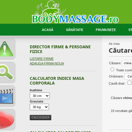
ACASĂ
SĂNĂTATE
FRUMUSEŢE
ST
Ab Initio
DIRECTOR FIRME & PERSOANE
Căutar
FIZICE
LISTARE FIRME
Căutare:
ADAUGA FIRMA NOUA
Toate cuvin
Ordonare:
CALCULATOR INDICE MASA
CORPORALA
Caută doar:
Inaltime
Căutare
china
Greutate
15 rezultate gă