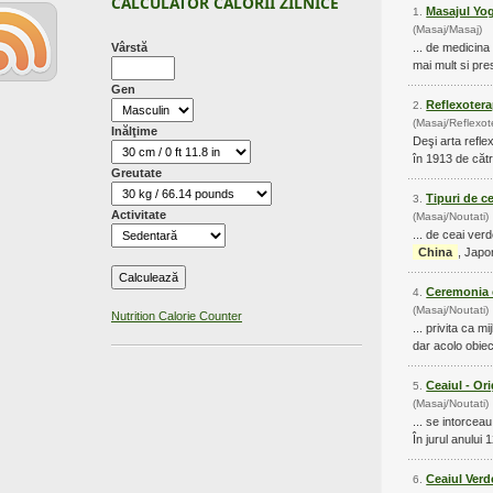
CALCULATOR CALORII ZILNICE
Masajul Yog
1.
(Masaj/Masaj)
Vârstă
... de medicina 
mai mult si pres
Gen
Reflexoter
2.
(Masaj/Reflexot
Inălţime
Deşi arta refle
în 1913 de cătr
Greutate
Tipuri de c
3.
Activitate
(Masaj/Noutati)
... de ceai ver
China
, Japo
Ceremonia 
4.
(Masaj/Noutati)
Nutrition Calorie Counter
... privita ca 
dar acolo obiec
Ceaiul - Or
5.
(Masaj/Noutati)
... se intorcea
În jurul anului 1
Ceaiul Ver
6.