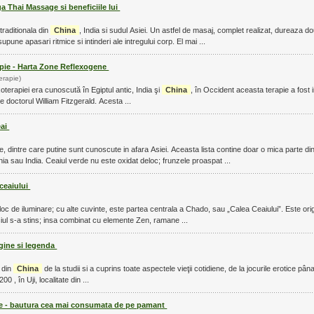
a Thai Massage si beneficiile lui
traditionala din
China
, India si sudul Asiei. Un astfel de masaj, complet realizat, dureaza d
upune apasari ritmice si intinderi ale intregului corp. El mai ...
apie - Harta Zone Reflexogene
erapie)
xoterapiei era cunoscută în Egiptul antic, India şi
China
, în Occident aceasta terapie a fost
e doctorul William Fitzgerald. Acesta ...
eai
de, dintre care putine sunt cunoscute in afara Asiei. Aceasta lista contine doar o mica parte din
nia sau India. Ceaiul verde nu este oxidat deloc; frunzele proaspat ...
ceaiului
mijloc de iluminare; cu alte cuvinte, este partea centrala a Chado, sau „Calea Ceaiului”. Este or
iul s-a stins; insa combinat cu elemente Zen, ramane ...
igine si legenda
u din
China
de la studii si a cuprins toate aspectele vieţii cotidiene, de la jocurile erotice pâna
200 , în Uji, localitate din ...
de - bautura cea mai consumata de pe pamant